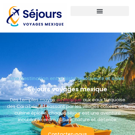
Une destination entre histoire, saveurs et soleil.
Séjours voyages mexique
Des temples mayas
au Mexique
aux eaux turquoise
des Caraïbes, en passant par les villages colorés et la
cuisine épicée, chaque séjour est une aventure
inoubliable entre culture, nature et détente.
Contactez-nous