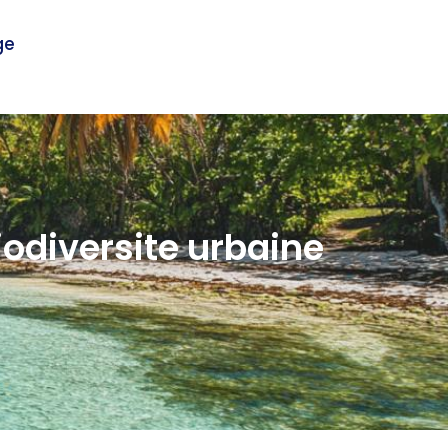
ge
iodiversite urbaine