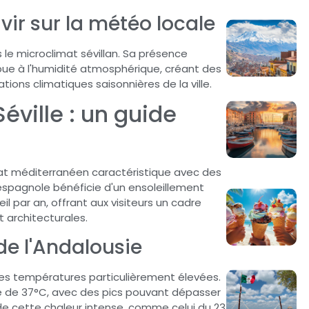
vir sur la météo locale
 le microclimat sévillan. Sa présence
ue à l'humidité atmosphérique, créant des
ations climatiques saisonnières de la ville.
éville : un guide
imat méditerranéen caractéristique avec des
 espagnole bénéficie d'un ensoleillement
l par an, offrant aux visiteurs un cadre
t architecturales.
de l'Andalousie
 des températures particulièrement élevées.
ne de 37°C, avec des pics pouvant dépasser
de cette chaleur intense, comme celui du 23