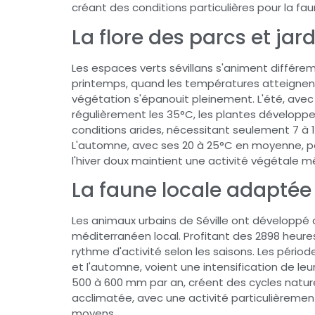
créant des conditions particulières pour la faun
La flore des parcs et jar
Les espaces verts sévillans s'animent différe
printemps, quand les températures atteignent
végétation s'épanouit pleinement. L'été, av
régulièrement les 35°C, les plantes dévelop
conditions arides, nécessitant seulement 7 à 
L'automne, avec ses 20 à 25°C en moyenne, p
l'hiver doux maintient une activité végétale m
La faune locale adaptée 
Les animaux urbains de Séville ont développé 
méditerranéen local. Profitant des 2898 heures
rythme d'activité selon les saisons. Les péri
et l'automne, voient une intensification de leu
500 à 600 mm par an, créent des cycles nature
acclimatée, avec une activité particulièrement 
moyens.