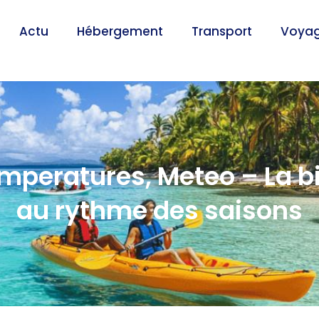
Actu
Hébergement
Transport
Voya
Temperatures, Meteo – La b
au rythme des saisons