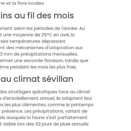
e et la flore locales.
dins au fil des mois
mment selon les périodes de l'année. Au
 une moyenne de 25°C en avril, la
ec ses températures dépassant
pent des mécanismes d'adaptation aux
13 mm de précipitations mensuelles.
ermet une seconde floraison, tandis que
ême pendant les mois les plus frais.
au climat sévillan
des stratégies spécifiques face au climat
 d'ensoleillement annuel, ils adaptent leur
odes les plus clémentes, comme le printemps
r présence. Les précipitations, variant de
ls auxquels la faune s'est parfaitement
visible lors des 52 jours de pluie annuels